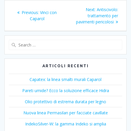
Navigazione
Next
Next:
Antiscivolo:
Previous
Previous:
Vinci con
articoli
post:
trattamento per
post:
Caparol
pavimenti pericolosi
Search
for:
ARTICOLI RECENTI
Capatex: la linea smalti murali Caparol
Pareti umide? Ecco la soluzione efficace Hidra
Olio protettivo di estrema durata per legno
Nuova linea Permasilan per facciate cavillate
IndekoSilver-W: la gamma Indeko si amplia