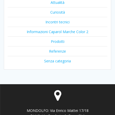
Attualità
Curiosità
Incontri tecnici
Informazioni Caparol Marche Color 2
Prodotti
Referenze
Senza categoria
MONDOLFO: Via Enrico Mattei 17/18