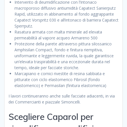
Intervento di deumidificazione con l’Intonaco
macroporoso diffusivo antiumidità Capatect Sanierputz
Rapid, utilizzato in abbinamento al fondo aggrappante
Capatect Vorspritz 030 e all’intonaco di barriera Capatect
Sperrputz.
Rasatura armata con malta minerale ad elevata
permeabilità al vapore acqueo Armareno 500
Protezione della parete attraverso pittura silossanico
Amphisilan Compact, fondo e finitura riempitiva,
uniformante e leggermente ruvida, la quale garantisce
un’elevata traspirabilità e una eccezionale durata nel
tempo, ideale per facciate storiche.
Marcapiano e cornici rivestite di resina sabbiata e
pitturate con ciclo elastomerico Fibrosil (fondo
elastomerico) e Permasilan (finitura elastomerica)
I lavori continueranno anche sulle facciate adiacenti, in via
dei Commercianti e piazzale Simoncelli.
Scegliere Caparol per